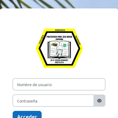
Salta al contenido principal
Entrar a Polité
Nombre de usuario
Contraseña
Acceder