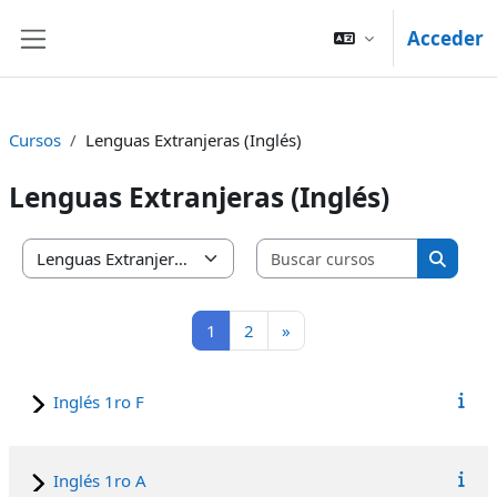
Salta al contenido principal
Acceder
Panel lateral
Cursos
Lenguas Extranjeras (Inglés)
Lenguas Extranjeras (Inglés)
Buscar cu
Categorías
Buscar
Página 1
Página 2
Siguiente página
1
2
»
Inglés 1ro F
Inglés 1ro A