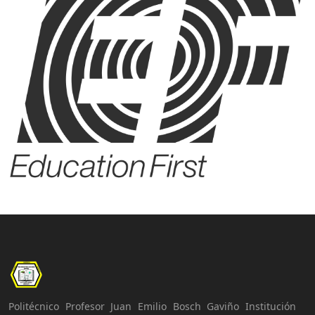
Politécnico Profesor Juan Emilio Bosch Gaviño Institución