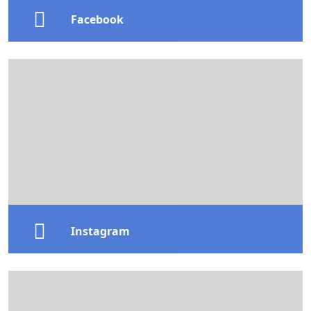
Facebook
Mantente al día con nuestras noticias, eventos y
actividades. Comparte tus comentarios y sé parte
activa de nuestra comunidad POPJUBO. ¡Búscanos en
Facebook y acompáñanos en cada logro!
Facebook
Instagram
Descubre el lado más visual y creativo de POPJUBO.
Fotos, historias y momentos especiales que reflejan
nuestra esencia. ¡Síguenos en Instagram y vive la
experiencia POPJUBO en imágenes!